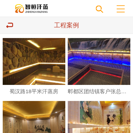
工程案例
蜀汉路18平米汗蒸房
郫都区团结镇客户张总两种风格盐晶石汗蒸房完