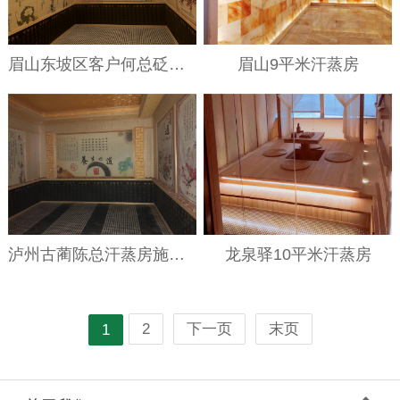
眉山东坡区客户何总砭石汗蒸房完工
眉山9平米汗蒸房
泸州古蔺陈总汗蒸房施工完成
龙泉驿10平米汗蒸房
2
下一页
末页
1